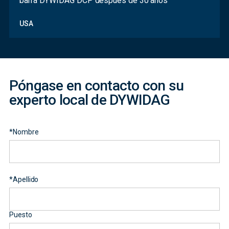
barra DYWIDAG DCP después de 30 años
Contact
USA
Form
Póngase en contacto con su
experto local de DYWIDAG
*
Nombre
*
Apellido
Puesto