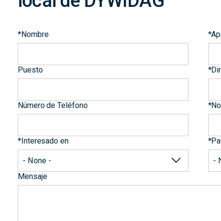
local de DYWIDAG
*
Nombre
*
Ap
Puesto
*
Di
Número de Teléfono
*
No
*
Interesado en
*
Pa
Mensaje