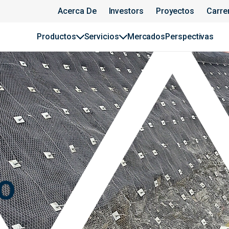
Acerca De
Investors
Proyectos
Carre
Productos
Servicios
Mercados
Perspectivas
o