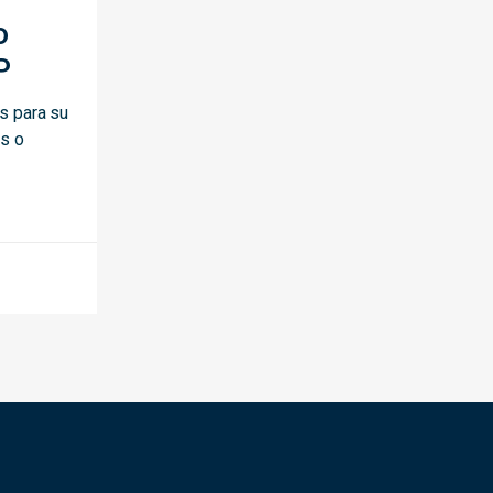
o
P
s para su
as o