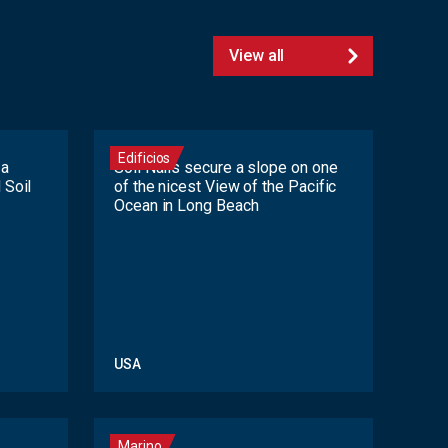
View all
Edificios
 a
Soil Nails secure a slope on one
 Soil
of the nicest View of the Pacific
Ocean in Long Beach
USA
Marino