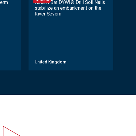
-term
Hollow Bar DYWI® Drill Soil Nails
stabilize an embankment on the
River Severn
United Kingdom