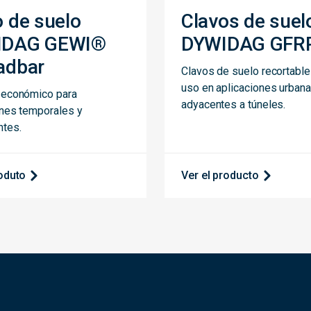
o de suelo
Clavos de suel
IDAG GEWI®
DYWIDAG GFR
adbar
Clavos de suelo recortable
uso en aplicaciones urban
 económico para
adyacentes a túneles.
ones temporales y
tes.
roduto
Ver el producto