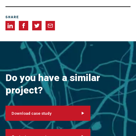
System Design
PT System
Supply
Installation
Stressing
Inspection
Testing
SHARE
Do you have a similar
project?
Download case study