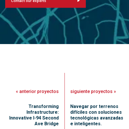
Contact our experts
«
anterior
proyectos
siguiente
proyectos
»
Transforming
Navegar por terrenos
Infrastructure:
difíciles con soluciones
Innovative I-94 Second
tecnológicas avanzadas
Ave Bridge
e inteligentes.