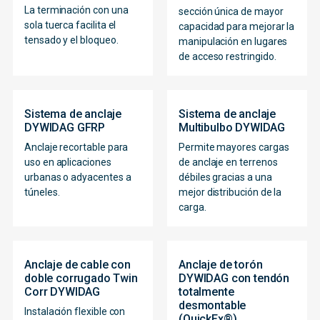
La terminación con una
sección única de mayor
sola tuerca facilita el
capacidad para mejorar la
tensado y el bloqueo.
manipulación en lugares
de acceso restringido.
Sistema de anclaje
Sistema de anclaje
DYWIDAG GFRP
Multibulbo DYWIDAG
Anclaje recortable para
Permite mayores cargas
uso en aplicaciones
de anclaje en terrenos
urbanas o adyacentes a
débiles gracias a una
túneles.
mejor distribución de la
carga.
Anclaje de cable con
Anclaje de torón
doble corrugado Twin
DYWIDAG con tendón
Corr DYWIDAG
totalmente
desmontable
Instalación flexible con
(QuickEx®)