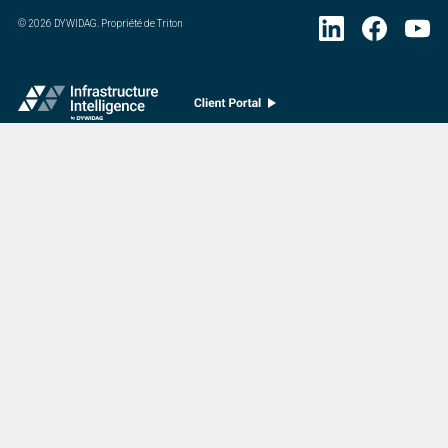
©
2026
DYWIDAG. Propriété de Triton
Visitez notre division européenne spécialisée dans les accessoires pour béton.
:
Dernière mise à jour
07/20/2026
DYWIDAG Acquires Interspan Group
Menu
Marché
Accueil
Bridges
À Propos De Nous
Commercial