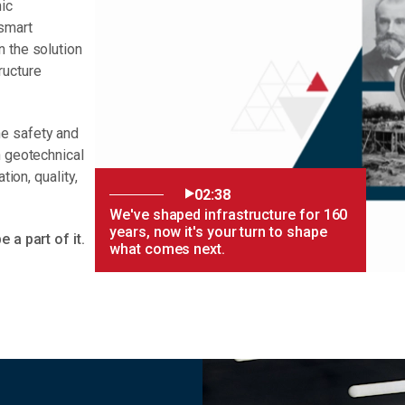
ic
 smart
n the solution
ructure
e safety and
n geotechnical
tion, quality,
02:38
We've shaped infrastructure for 160
years, now it's your turn to shape
 a part of it.
what comes next.