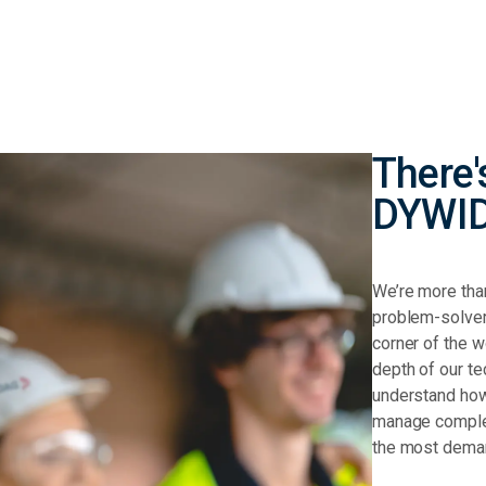
There'
DYWI
We’re more than
problem-solvers
corner of the w
depth of our t
understand how
manage complex
the most deman