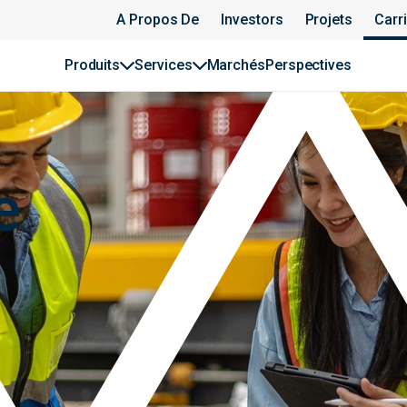
A Propos De
Investors
Projets
Carr
Produits
Services
Marchés
Perspectives
e