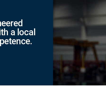
neered
th a local
petence.