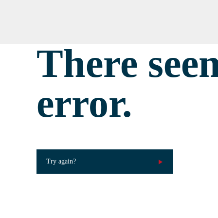
There seem
error.
Try again?