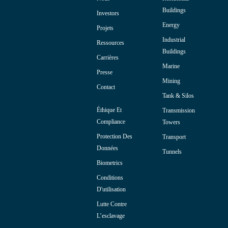
Buildings
Investors
Energy
Projets
Industrial
Ressources
Buildings
Carrières
Marine
Presse
Mining
Contact
Tank & Silos
Éthique Et
Transmission
Compliance
Towers
Protection Des
Transport
Données
Tunnels
Biometrics
Conditions
D'utilisation
Lutte Contre
L’esclavage