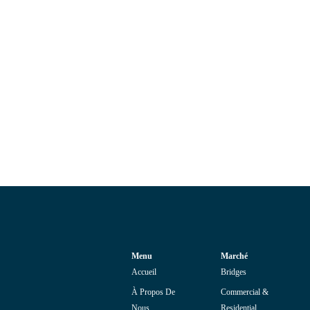
Menu
Marché
Accueil
Bridges
À Propos De
Commercial &
Nous
Residential