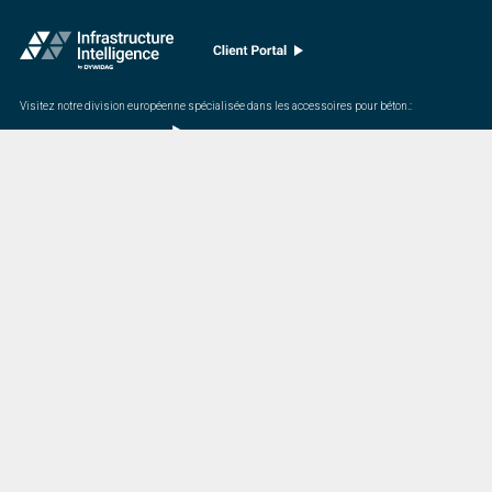
Visitez notre division européenne spécialisée dans les accessoires pour béton.
:
Dernière mise à jour
07/20/2026
DYWIDAG Acquires Interspan Group
Menu
Marché
Accueil
Bridges
À Propos De Nous
Commercial
& Residential
Investors
Buildings
Projets