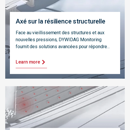
Axé sur la résilience structurelle
Face au vieillissement des structures et aux
nouvelles pressions, DYWIDAG Monitoring
fournit des solutions avancées pour répondre
aux défis actuels en matière de santé
structurelle.
Learn more