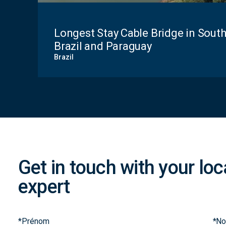
Longest Stay Cable Bridge in Sout
Brazil and Paraguay
Brazil
Contact
Form
Get in touch with your l
expert
*
Prénom
*
No