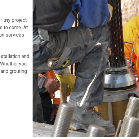
f any project,
rs to come. At
on services
stallation and
.
Whether you
 and grouting