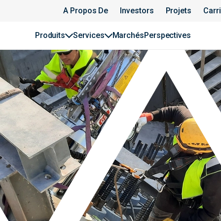
A Propos De
Investors
Projets
Carr
Produits
Services
Marchés
Perspectives