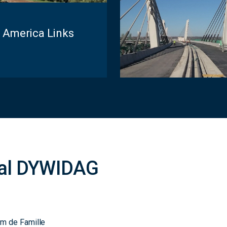
h America Links
ocal DYWIDAG
m de Famille