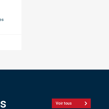
des
ts
Voir tous