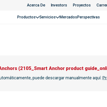
Acerca De
Investors
Proyectos
Carre
Productos
Servicios
Mercados
Perspectivas
 Anchors
(
2105_Smart Anchor product guide_onl
automáticamente, puede descargar manualmente aquí
:
Pr