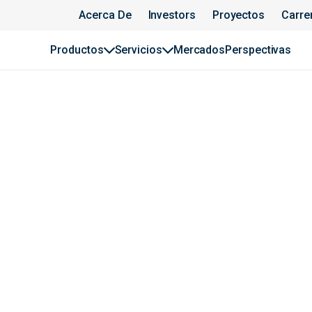
Acerca De
Investors
Proyectos
Carre
Productos
Servicios
Mercados
Perspectivas