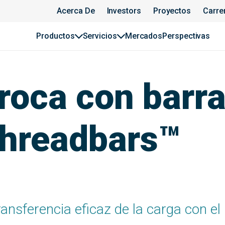
Acerca De
Investors
Proyectos
Carre
Productos
Servicios
Mercados
Perspectivas
roca con barr
hreadbars™
ransferencia eficaz de la carga con el