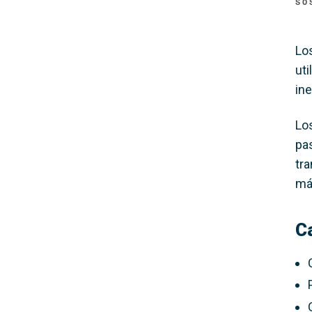
SO
Lo
uti
in
Los
pa
tr
más
C