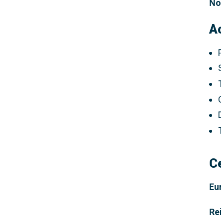
No
A
C
Eu
Re