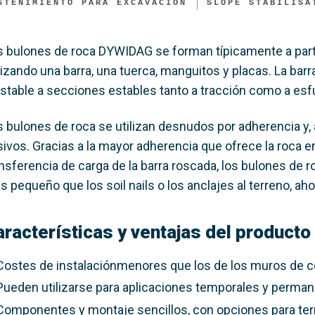
STENIMIENTO PARA EXCAVACIÓN
SLOPE STABILISA
s bulones de roca DYWIDAG se forman típicamente a part
lizando una barra, una tuerca, manguitos y placas. La barra
estable a secciones estables tanto a tracción como a esf
 bulones de roca se utilizan desnudos por adherencia y, a
sivos. Gracias a la mayor adherencia que ofrece la roca e
ansferencia de carga de la barra roscada, los bulones de 
 pequeño que los soil nails o los anclajes al terreno, ah
aracterísticas y ventajas del producto
Costes de instalaciónmenores que los de los muros de c
Pueden utilizarse para aplicaciones temporales y perma
Componentes y montaje sencillos, con opciones para te