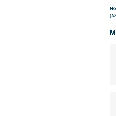
No
(A
M