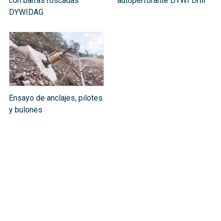
con barras roscadas
autoperforante DYWI Drill
DYWIDAG
Ensayo de anclajes, pilotes
y bulones