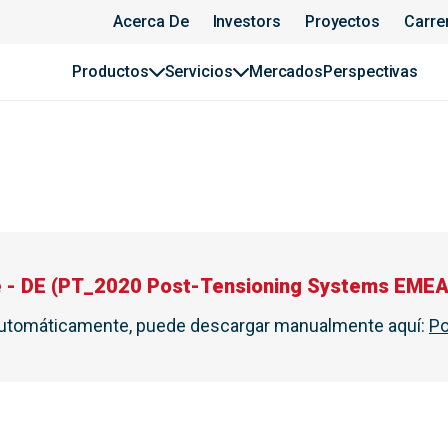
Acerca De
Investors
Proyectos
Carre
Productos
Servicios
Mercados
Perspectivas
 - DE
(
PT_2020 Post-Tensioning Systems EME
automáticamente, puede descargar manualmente aquí
:
Po