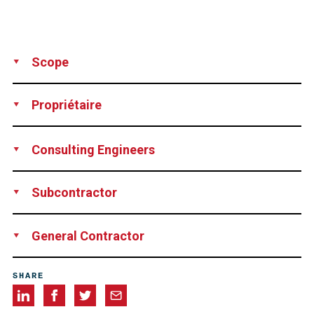
Scope
Development
Production
Supply
Engineering
Propriétaire
services
Technical support
Supervision
EdF, France
Consulting Engineers
EdF, France
Subcontractor
Résirep, France
General Contractor
Eiffage, France
SHARE