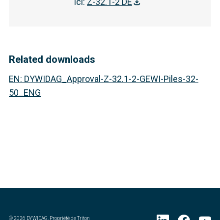
ici
:
Z-32.1-2 DE
Related downloads
EN
:
DYWIDAG_Approval-Z-32.1-2-GEWI-Piles-32-
50_ENG
©
2026
DYWIDAG. Propriété de Triton