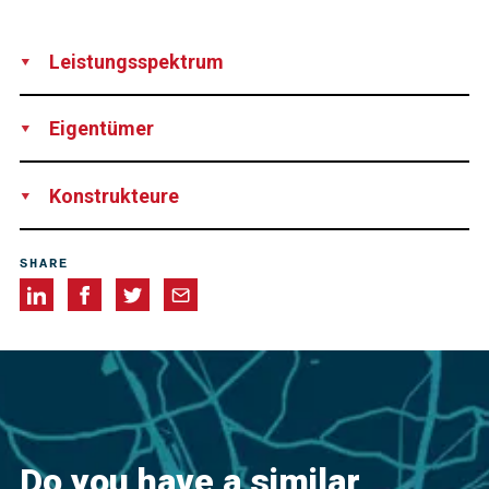
Leistungsspektrum
Produktion
Lieferung
Eigentümer
The Metropolitan Water Reclamation District of Greater
Konstrukteure
Chicago, USA
U.S. Army Corps of Engineers-Chicago District, USA
SHARE
Do you have a similar