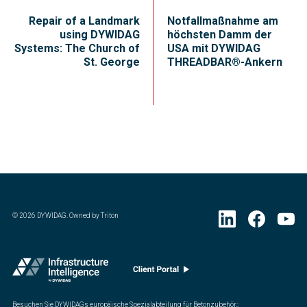
Repair of a Landmark
Notfallmaßnahme am
using DYWIDAG
höchsten Damm der
Systems: The Church of
USA mit DYWIDAG
St. George
THREADBAR®-Ankern
©
2026
DYWIDAG. Owned by Triton
Besuchen Sie DYWIDAGs europäische Spezialabteilung für Betonzubehör.
: