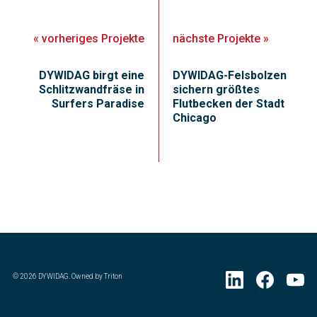
«
vorheriges
Projekte
nächste
Projekte
»
DYWIDAG birgt eine
DYWIDAG-Felsbolzen
Schlitzwandfräse in
sichern größtes
Surfers Paradise
Flutbecken der Stadt
Chicago
©
2026
DYWIDAG. Owned by Triton