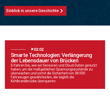
Einblick in unsere Geschichte
02:02
Smarte Technologien: Verlängerung
der Lebensdauer von Brücken
Erfahren Sie, wie wir Sensoren und Cloud-Daten genutzt
haben, um die maßgeblichen Spannungszustände zu
überwachen und somit die Sicherheit von 38.000
Fahrzeugen gewährleisten, die täglich die
Köhlbrandbrücke überqueren.