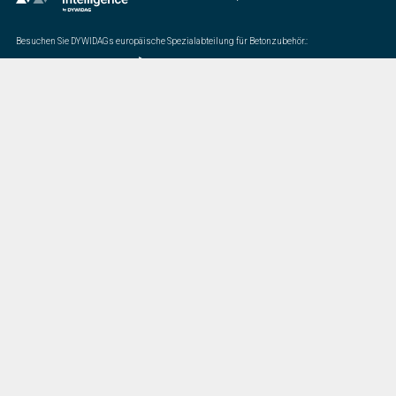
Besuchen Sie DYWIDAGs europäische Spezialabteilung für Betonzubehör.
:
Letztes Update
07/20/2026
DYWIDAG Acquires Interspan Group
Menü
Markt
Startseite
Bridges
Über Uns
Commercial
& Residential
Investors
Buildings
Projekte
Energy
Downloads
Industrial