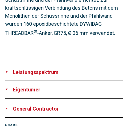
kraftschlüssigen Verbindung des Betons mit dem
Monolithen der Schussrinne und der Pfahlwand
wurden 160 epoxidbeschichtete DYWIDAG
®
THREADBAR
-Anker, GR75, Ø 36 mm verwendet.
Leistungsspektrum
Produktion
Lieferung
Vermietung von Equipment
Eigentümer
State of California, California Natural Resources Agency,
General Contractor
Department of Water Resources, Division of Engineering,
State Water Facilities, USA
Kiewit Infrastructure Corporation, USA
SHARE