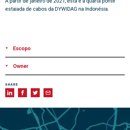
A partir de janeiro de 2021, esta é a quarta ponte
estaiada de cabos da DYWIDAG na Indonésia.
Escopo
Supply
Design
Installation
Owner
Kementerian Pekerjaan Umum ( Ministry of Public Works)
SHARE