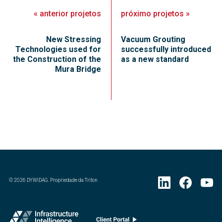
«
anterior
projetos
próximo
projetos
»
New Stressing
Vacuum Grouting
Technologies used for
successfully introduced
the Construction of the
as a new standard
Mura Bridge
©
2026
DYWIDAG. Propriedade da Triton