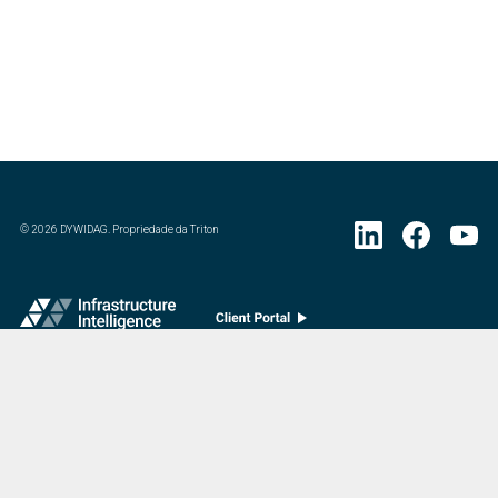
©
2026
DYWIDAG. Propriedade da Triton
Visite a divisão européia especializada em acessórios de concreto da DYWIDAG.
: