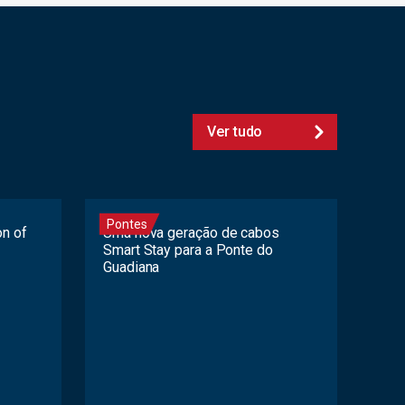
Ver tudo
Pontes
on of
Uma nova geração de cabos
Smart Stay para a Ponte do
Guadiana