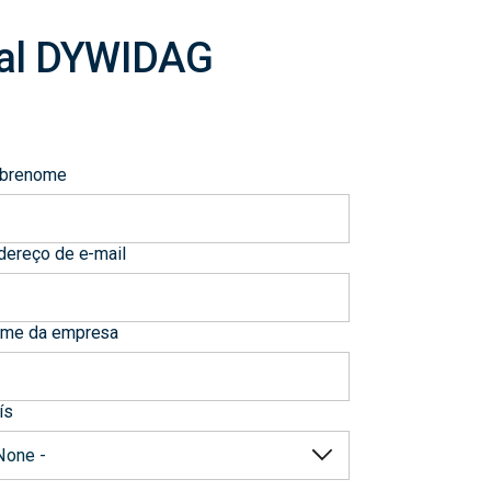
ocal DYWIDAG
brenome
dereço de e-mail
me da empresa
ís