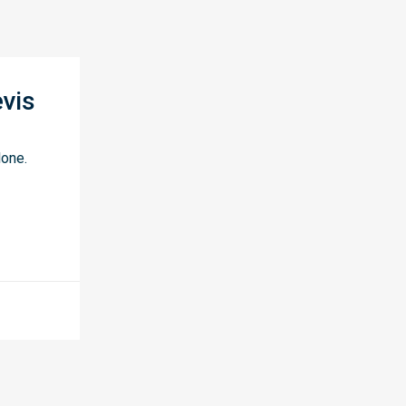
vis
lone.