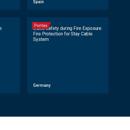
Spain
Pontes
e
Static Safety during Fire Exposure:
Fire Protection for Stay Cable
System
Germany