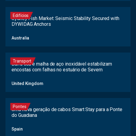
Edifícios
Sydney Fish Market: Seismic Stability Secured with
DYWIDAG Anchors
Australia
Transport
Barra oca e malha de aço inoxidável estabilizam
encostas com falhas no estuário de Severn
United Kingdom
Pontes
Uma nova geração de cabos Smart Stay para a Ponte
do Guadiana
Spain