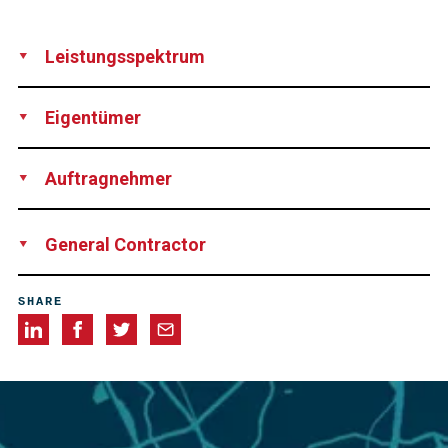
Leistungsspektrum
Production
Supply
Technical support
Eigentümer
DEGES – Deutsche Einheit Fernstraßenplanungs- und -bau
Auftragnehmer
GmbH, Germany
FELDHAUS Bergbau GmbH und Co. KG, Germany
General Contractor
Tunnel Trimberg Joint Venture, consisting of HOCHTIEF
SHARE
Infrastructure GmbH, Germany
Ed. Züblin AG, Germany