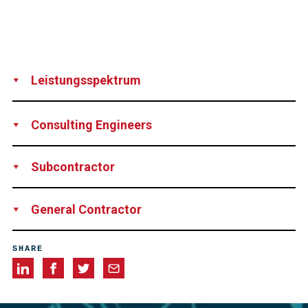
Leistungsspektrum
Production
Supply
Technical support
Supervision
Consulting Engineers
IBE d.d., Slovenia
Subcontractor
HISTEH d.o.o., Slovenia
General Contractor
Geosonda d.o.o. Zenica, Bosnia and Herzegovina
SHARE