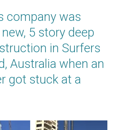
ns company was
 new, 5 story deep
struction in Surfers
d, Australia when an
r got stuck at a