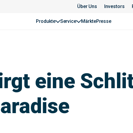
Über Uns
Investors
Produkte
Service
Märkte
Presse
rgt eine Schli
Paradise