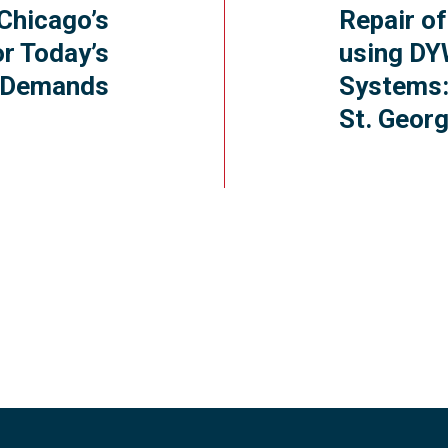
Chicago’s
Repair o
or Today’s
using D
Demands
Systems:
St. Geor