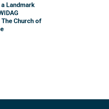
f a Landmark
YWIDAG
 The Church of
ge