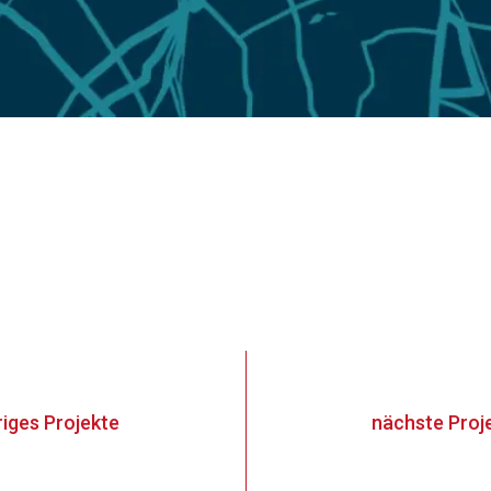
riges
Projekte
nächste
Proj