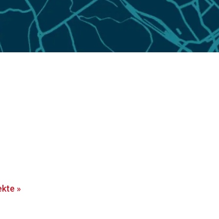
ekte
»