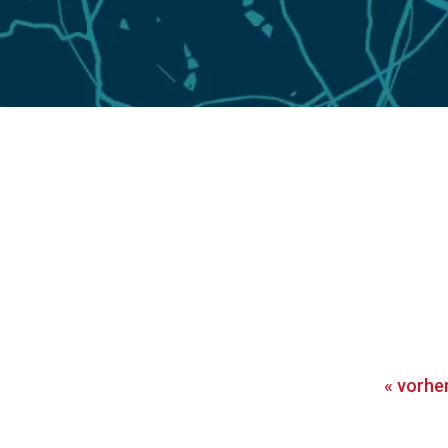
«
vorhe