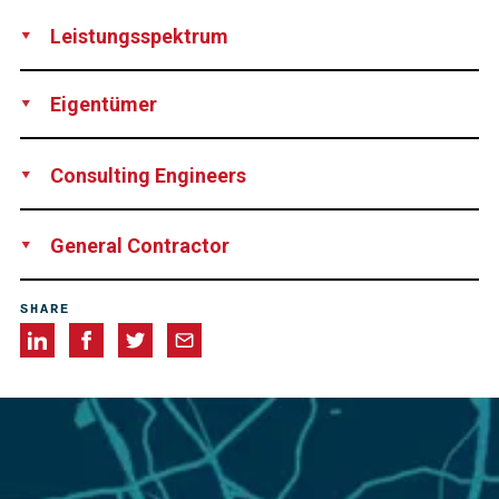
Leistungsspektrum
Supply
Eigentümer
Nepal Electricity Authority, Kathmandu, Nepal
Consulting Engineers
Fichtner Joint Venture (Fichtner GmbH & Co, Stuttgart,
General Contractor
Statkraft Groner, Oslo, CES-Consulting Engineers Salzgitter
GmbH)
Joint Venture consisting of DYWIDAG International GmbH,
SHARE
Munich, Germany and China International Water & Electric
Corporation (CWE), Beijing, China