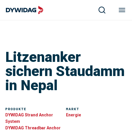
Litzenanker
sichern Staudamm
in Nepal
PRODUKTE
MARKT
DYWIDAG Strand Anchor
Energie
System
DYWIDAG Threadbar Anchor