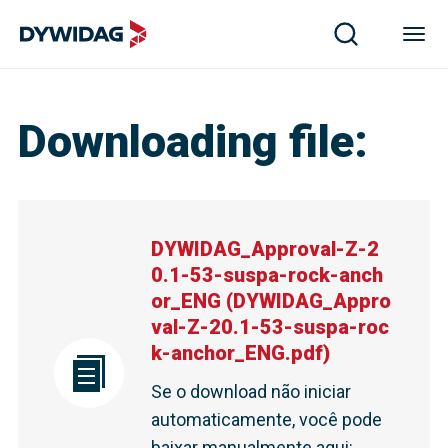
Downloading file
:
DYWIDAG_Approval-Z-2
0.1-53-suspa-rock-anch
or_ENG
(
DYWIDAG_Appro
val-Z-20.1-53-suspa-roc
k-anchor_ENG.pdf
)
Se o download não iniciar
automaticamente, você pode
baixar manualmente aqui
: