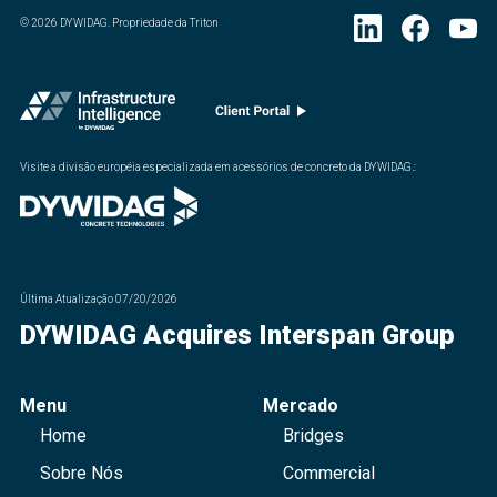
©
2026
DYWIDAG. Propriedade da Triton
Visite a divisão européia especializada em acessórios de concreto da DYWIDAG.
:
Última Atualização
07/20/2026
DYWIDAG Acquires Interspan Group
Menu
Mercado
Home
Bridges
Sobre Nós
Commercial