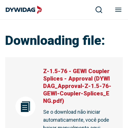
Downloading file
:
Z-1.5-76 - GEWI Coupler
Splices - Approval
(
DYWI
DAG_Approval-Z-1.5-76-
GEWI-Coupler-Splices_E
NG.pdf
)
Se o download não iniciar
automaticamente, você pode
baixar manualmente aqui
: