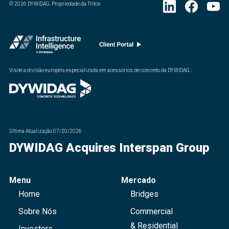
©
2026
DYWIDAG. Propriedade da Triton
Visite a divisão européia especializada em acessórios de concreto da DYWIDAG.
:
Última Atualização
07/20/2026
DYWIDAG Acquires Interspan Group
Menu
Mercado
Home
Bridges
Sobre Nós
Commercial
& Residential
Investors