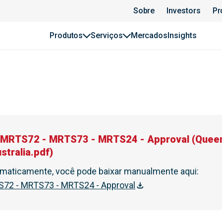
Sobre
Investors
Pr
Produtos
Serviços
Mercados
Insights
 MRTS72 - MRTS73 - MRTS24 - Approval
(
Quee
tralia.pdf
)
tomaticamente, você pode baixar manualmente aqui
:
72 - MRTS73 - MRTS24 - Approval