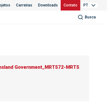
ojetos
Carreiras
Downloads
Contato
PT
Busca
nsland Government_MRTS72-MRTS