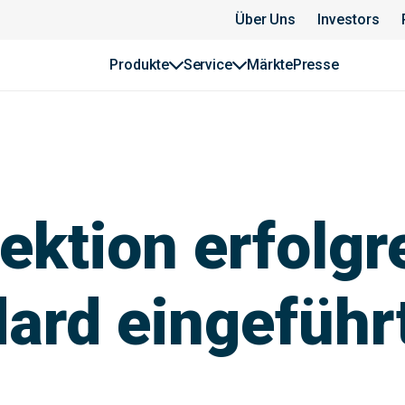
Über Uns
Investors
Produkte
Service
Märkte
Presse
ktion erfolgre
ard eingeführ