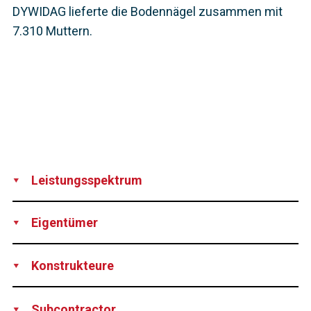
DYWIDAG lieferte die Bodennägel zusammen mit
7.310 Muttern.
Leistungsspektrum
Supply
Production
Eigentümer
Vale S/A, Brazil
Konstrukteure
BVP Engenharia, Brazil
Subcontractor