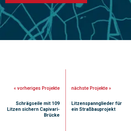
«
vorheriges
Projekte
nächste
Projekte
»
Schrägseile mit 109
Litzenspannglieder für
Litzen sichern Capivari-
ein Straßbauprojekt
Brücke