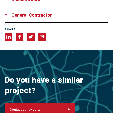
Joint Venture Consorcio EMPA-SEEL - Cava Oeste,
General Contractor
consisting of EMPA S/A, Brazil
SEEL Seviços Especiais de
Engenharia Ltda., Brazil
BVP Engenharia, Brazil
SHARE
Do you have a similar
project?
Contact our experts