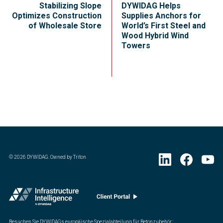
Stabilizing Slope
DYWIDAG Helps
Optimizes Construction
Supplies Anchors for
of Wholesale Store
World’s First Steel and
Wood Hybrid Wind
Towers
©
2026
DYWIDAG. Owned by Triton
Besuchen Sie DYWIDAGs europäische Spezialabteilung für Betonzubehör.
: