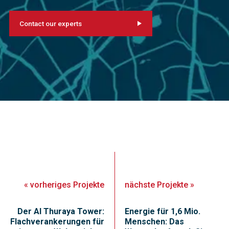
Contact our experts
«
vorheriges
Projekte
nächste
Projekte
»
Der Al Thuraya Tower:
Energie für 1,6 Mio.
Flachverankerungen für
Menschen: Das