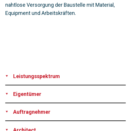
nahtlose Versorgung der Baustelle mit Material,
Equipment und Arbeitskräften.
Leistungsspektrum
Production
Supply
Installation
Eigentümer
Port of Long Beach und California Department of
Auftragnehmer
Transportation (Caltrans), both USA
SFI Joint Venture, consisting of Shimmick Construction
Architect