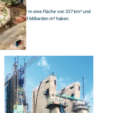
tand von 302 m eine Fläche von 337 km² und
en von rund 3 Milliarden m³ haben.