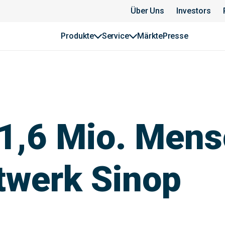
Über Uns
Investors
Produkte
Service
Märkte
Presse
 1,6 Mio. Men
twerk Sinop