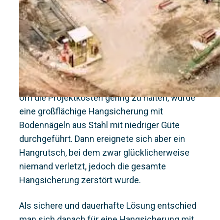
Kontext
Das Staubecken wird bei einem maximalen Wassers
damit bei einer maximalen Tiefe von 48 m ein Volum
Lösung
Um die Projektkosten gering zu halten, wurde
eine großflächige Hangsicherung mit
Bodennägeln aus Stahl mit niedriger Güte
durchgeführt. Dann ereignete sich aber ein
Hangrutsch, bei dem zwar glücklicherweise
niemand verletzt, jedoch die gesamte
Hangsicherung zerstört wurde.
Als sichere und dauerhafte Lösung entschied
man sich danach für eine Hangsicherung mit