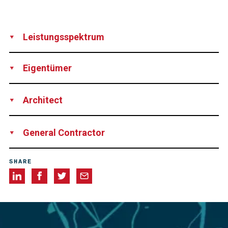
Leistungsspektrum
Production
Supply
Technical Support
Eigentümer
West Nippon Expressway Co., Ltd, Japan
Architect
Sumitomo Mitsui Construction Co.,Ltd, Japan
General Contractor
Sumitomo Mitsui Construction Co.,Ltd, Japan
SHARE