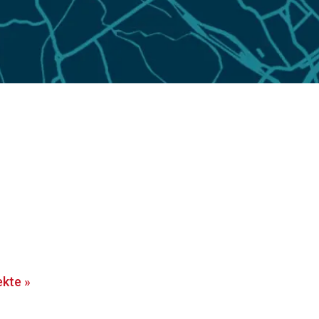
ekte
»