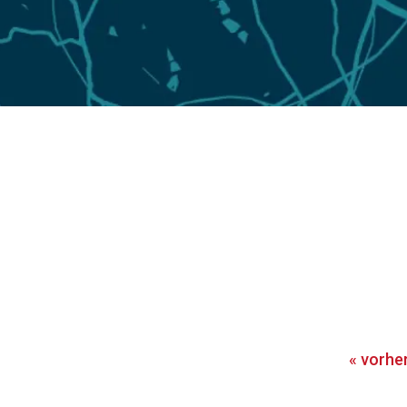
«
vorhe