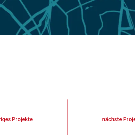
riges
Projekte
nächste
Proj