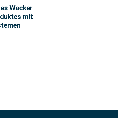
des Wacker
aduktes mit
stemen