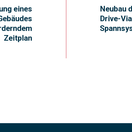
ung eines
Neubau 
Gebäudes
Drive-Vi
orderndem
Spannsy
Zeitplan