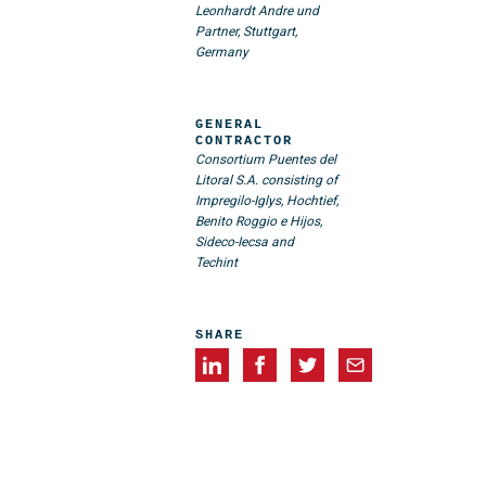
Leonhardt Andre und
Partner, Stuttgart,
Germany
GENERAL
CONTRACTOR
Consortium Puentes del
Litoral S.A. consisting of
Impregilo-Iglys, Hochtief,
Benito Roggio e Hijos,
Sideco-Iecsa and
Techint
SHARE