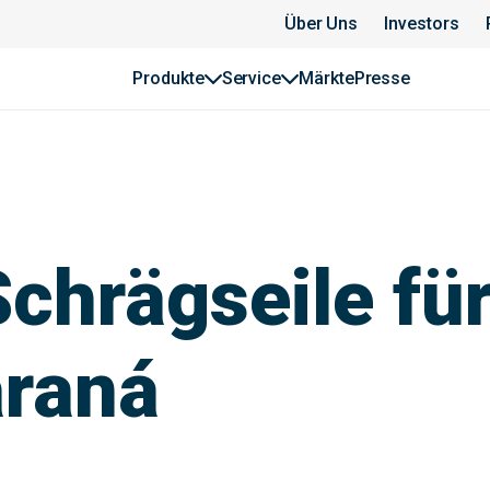
Über Uns
Investors
Produkte
Service
Märkte
Presse
hrägseile für
araná