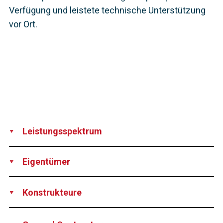
Verfügung und leistete technische Unterstützung
vor Ort.
Leistungsspektrum
Production
Supply
Technical support
Eigentümer
ACP – Autoridad del Canal de Panamá, Panama
Konstrukteure
Joint Venture CICP, consisting of MWH Global, Inc.,