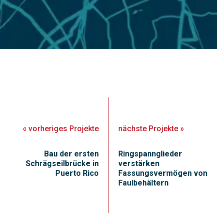
«
vorheriges
Projekte
nächste
Projekte
»
Bau der ersten
Ringspannglieder
Schrägseilbrücke in
verstärken
Puerto Rico
Fassungsvermögen von
Faulbehältern