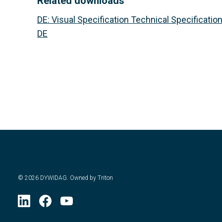
Related downloads
DE
:
Visual Specification Technical Specification
DE
©
2026
DYWIDAG. Owned by Triton