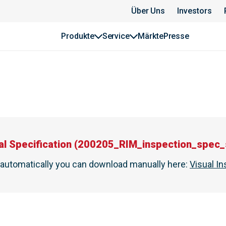
Über Uns
Investors
Produkte
Service
Märkte
Presse
al Specification
(
200205_RIM_inspection_spec_s
t automatically you can download manually here
:
Visual In