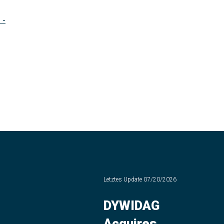
 -
Letztes Update
07/20/2026
DYWIDAG
Acquires