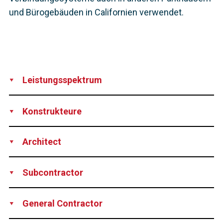
und Bürogebäuden in Californien verwendet.
Leistungsspektrum
Supply
Konstrukteure
Robert Englekirk Consultant Engineers
Architect
Elkus/Manfredi, Boston and Kwan Henmi, San Francisco
Subcontractor
Mid-State Precast
General Contractor