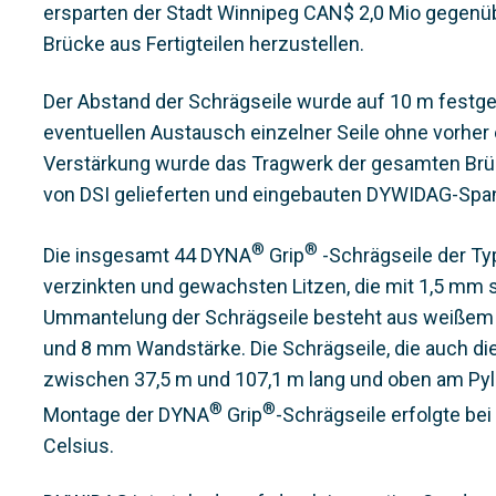
ersparten der Stadt Winnipeg CAN$ 2,0 Mio gegenübe
Brücke aus Fertigteilen herzustellen.
Der Abstand der Schrägseile wurde auf 10 m festge
eventuellen Austausch einzelner Seile ohne vorher 
Verstärkung wurde das Tragwerk der gesamten Brüc
von DSI gelieferten und eingebauten DYWIDAG-Spa
®
®
Die insgesamt 44 DYNA
Grip
-Schrägseile der T
verzinkten und gewachsten Litzen, die mit 1,5 mm
Ummantelung der Schrägseile besteht aus weiße
und 8 mm Wandstärke. Die Schrägseile, die auch die
zwischen 37,5 m und 107,1 m lang und oben am Pyl
®
®
Montage der DYNA
Grip
-Schrägseile erfolgte be
Celsius.