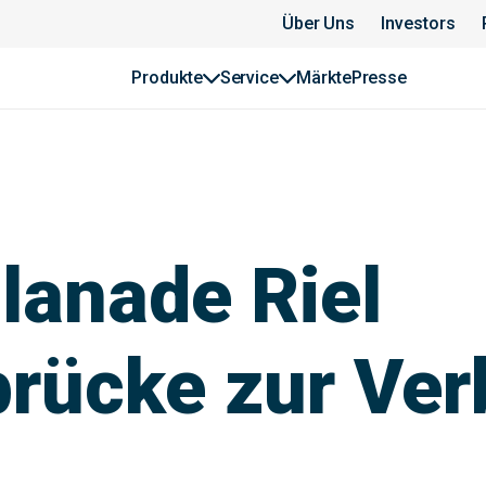
Über Uns
Investors
Produkte
Service
Märkte
Presse
lanade Riel
rücke zur Ver