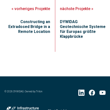
«
vorheriges
Projekte
nächste
Projekte
»
Constructing an
DYWIDAG
Extradosed Bridge in a
Geotechnische Systeme
Remote Location
für Europas größte
Klappbrücke
©
2026
DYWIDAG. Owned by Triton