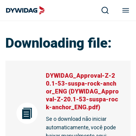
Downloading file
:
DYWIDAG_Approval-Z-2
0.1-53-suspa-rock-anch
or_ENG
(
DYWIDAG_Appro
val-Z-20.1-53-suspa-roc
k-anchor_ENG.pdf
)
Se o download não iniciar
automaticamente, você pode
baixar manualmente aqui
: