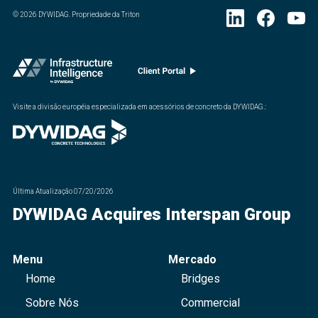
©
2026
DYWIDAG. Propriedade da Triton
Visite a divisão européia especializada em acessórios de concreto da DYWIDAG.
:
Última Atualização
07/20/2026
DYWIDAG Acquires Interspan Group
Menu
Mercado
Home
Bridges
Sobre Nós
Commercial