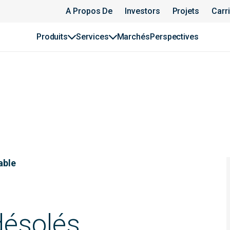
A Propos De
Investors
Projets
Carr
Produits
Services
Marchés
Perspectives
able
ésolés,