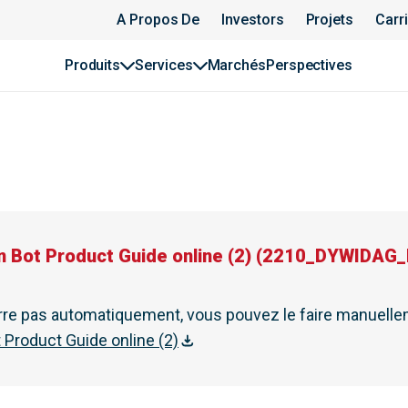
A Propos De
Investors
Projets
Carr
Produits
Services
Marchés
Perspectives
Bot Product Guide online (2)
(
2210_DYWIDAG_I
rre pas automatiquement, vous pouvez le faire manuellem
Product Guide online (2)