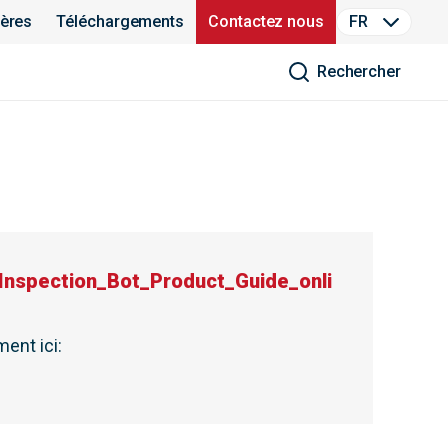
ières
Téléchargements
Contactez nous
FR
Rechercher
nspection_Bot_Product_Guide_onli
ent ici
: