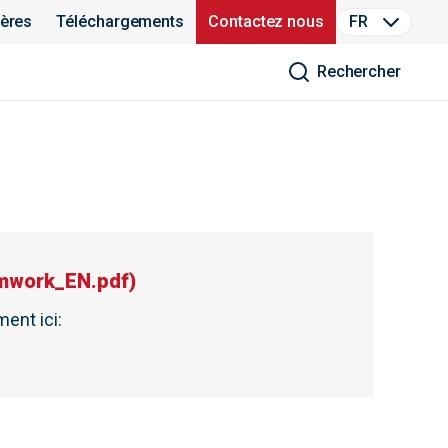
ières
Téléchargements
Contactez nous
FR
Rechercher
mwork_EN.pdf
)
ent ici
: