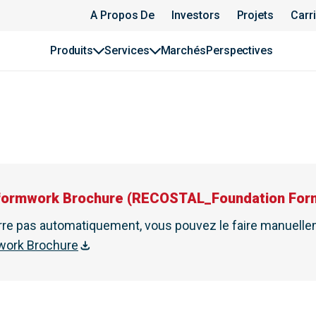
A Propos De
Investors
Projets
Carr
Produits
Services
Marchés
Perspectives
formwork Brochure
(
RECOSTAL_Foundation For
rre pas automatiquement, vous pouvez le faire manuellem
work Brochure