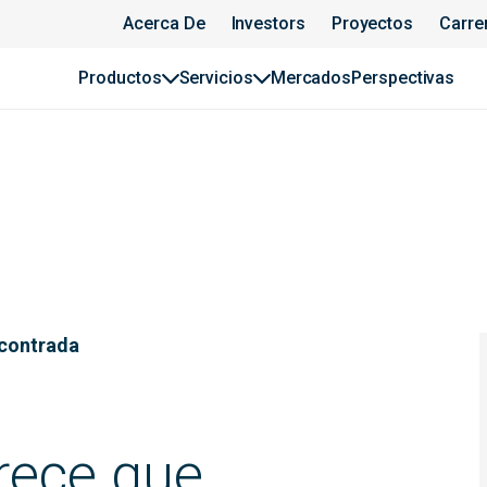
Acerca De
Investors
Proyectos
Carre
Productos
Servicios
Mercados
Perspectivas
ncontrada
rece que