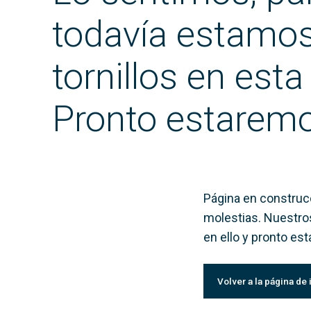
todavía estamo
tornillos en esta
Pronto estaremo
Página en construcc
molestias. Nuestro
en ello y pronto es
Volver a la página de 